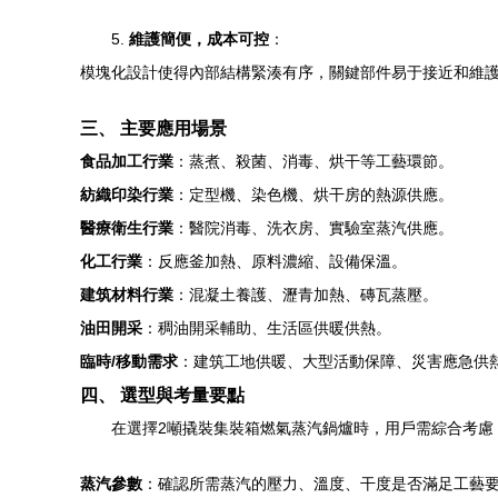
5.
維護簡便，成本可控
：
模塊化設計使得內部結構緊湊有序，關鍵部件易于接近和維
三、 主要應用場景
食品加工行業
：蒸煮、殺菌、消毒、烘干等工藝環節。
紡織印染行業
：定型機、染色機、烘干房的熱源供應。
醫療衛生行業
：醫院消毒、洗衣房、實驗室蒸汽供應。
化工行業
：反應釜加熱、原料濃縮、設備保溫。
建筑材料行業
：混凝土養護、瀝青加熱、磚瓦蒸壓。
油田開采
：稠油開采輔助、生活區供暖供熱。
臨時/移動需求
：建筑工地供暖、大型活動保障、災害應急供
四、 選型與考量要點
在選擇2噸撬裝集裝箱燃氣蒸汽鍋爐時，用戶需綜合考慮
蒸汽參數
：確認所需蒸汽的壓力、溫度、干度是否滿足工藝