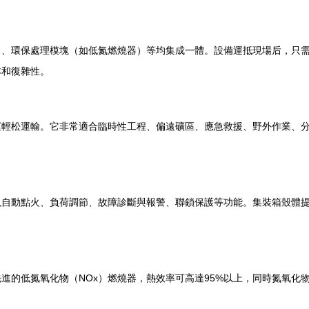
）、環保處理模塊（如低氮燃燒器）等均集成一體。設備運抵現場后，只
本和復雜性。
運輕松運輸。它非常適合臨時性工程、偏遠礦區、應急救援、野外作業、
現自動點火、負荷調節、故障診斷與報警、聯鎖保護等功能。集裝箱殼體
進的低氮氧化物（NOx）燃燒器，熱效率可高達95%以上，同時氮氧化