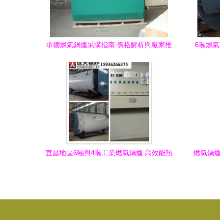
承德燃氣鍋爐采購指南 價格解析與廠家推
6噸燃
薦，盡在世界工廠網產品信息庫
宜昌地區6噸與4噸工業燃氣鍋爐 高效能熱
燃氣鍋爐
能解決方案