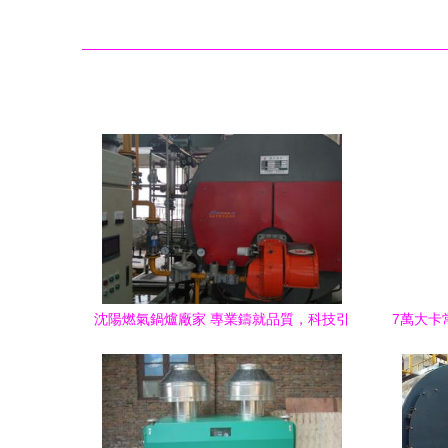
沈陽燃氣鍋爐廠家 專業鑄就品質，科技引
7萬大卡
領未來