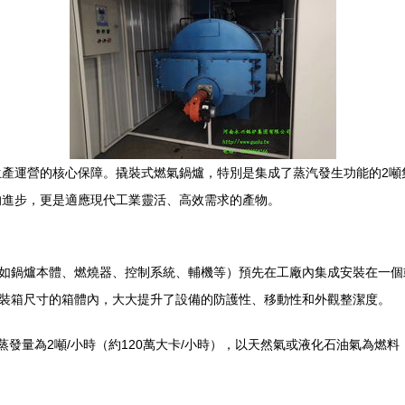
生產運營的核心保障。撬裝式燃氣鍋爐，特別是集成了蒸汽發生功能的2噸
的進步，更是適應現代工業靈活、高效需求的產物。
將整套設備（如鍋爐本體、燃燒器、控制系統、輔機等）預先在工廠內集成安裝
集裝箱尺寸的箱體內，大大提升了設備的防護性、移動性和外觀整潔度。
蒸發量為2噸/小時（約120萬大卡/小時），以天然氣或液化石油氣為燃