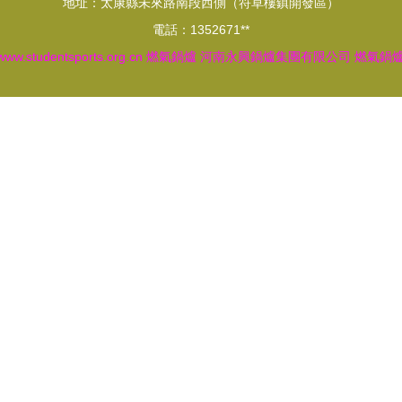
地址：太康縣未來路南段西側（符草樓鎮開發區）
電話：1352671**
www.studentsports.org.cn
燃氣鍋爐
河南永興鍋爐集團有限公司
燃氣鍋