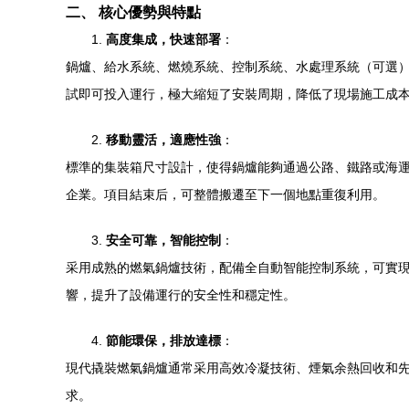
二、 核心優勢與特點
1.
高度集成，快速部署
：
鍋爐、給水系統、燃燒系統、控制系統、水處理系統（可選
試即可投入運行，極大縮短了安裝周期，降低了現場施工成
2.
移動靈活，適應性強
：
標準的集裝箱尺寸設計，使得鍋爐能夠通過公路、鐵路或海
企業。項目結束后，可整體搬遷至下一個地點重復利用。
3.
安全可靠，智能控制
：
采用成熟的燃氣鍋爐技術，配備全自動智能控制系統，可實
響，提升了設備運行的安全性和穩定性。
4.
節能環保，排放達標
：
現代撬裝燃氣鍋爐通常采用高效冷凝技術、煙氣余熱回收和先
求。