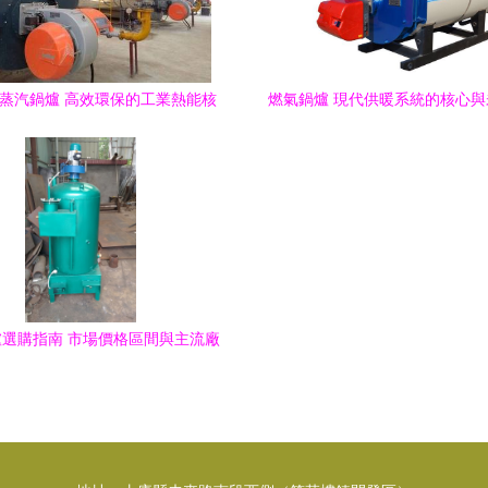
氣蒸汽鍋爐 高效環保的工業熱能核
燃氣鍋爐 現代供暖系統的核心
心設備詳解
趨勢
選購指南 市場價格區間與主流廠
家解析