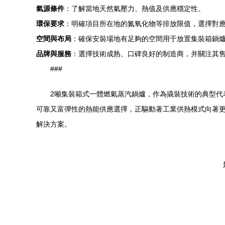
氣源條件
：了解當地天然氣壓力、熱值及供應穩定性。
環保要求
：明確項目所在地的氮氧化物等排放限值，選擇對
空間與布局
：確保安裝場地有足夠的空間用于放置集裝箱鍋
品牌與服務
：選擇技術成熟、口碑良好的制造商，并關注其
###
2噸集裝箱式一體燃氣蒸汽鍋爐，作為撬裝技術的典型
可靠又富彈性的熱能供應選擇，正驅動著工業供熱模式向著
解決方案。