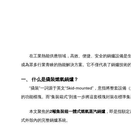
在工業熱能供應領域，高效、便捷、安全的鍋爐設備是
成為眾多行業青睞的熱能解決方案。它不僅代表了鍋爐技術
一、 什么是撬裝燃氣鍋爐？
“撬裝”一詞源于英文“Skid-mounted”，意指
的功能模塊。而“集裝箱式”則進一步將這套模塊封裝在標準
本文聚焦的
2噸集裝箱一體式燃氣蒸汽鍋爐
，即是指額定
式外殼內的完整鍋爐系統。